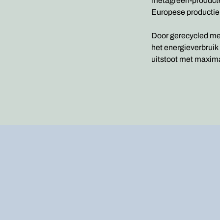
metagreen-producte
Europese productie
Door gerecycled me
het energieverbrui
uitstoot met maxim