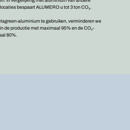
n. In vergelijking met aluminium van andere
locaties bespaart ALUMERO u tot 3 ton CO₂.
tagreen-aluminium te gebruiken, verminderen we
k in de productie met maximaal 95% en de CO₂-
aal 80%.