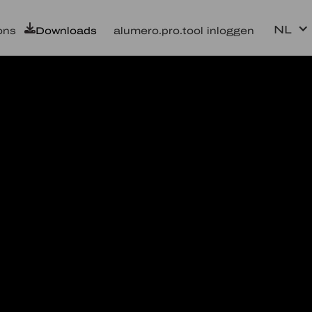
NL
ons
Downloads
alumero.pro.tool inloggen