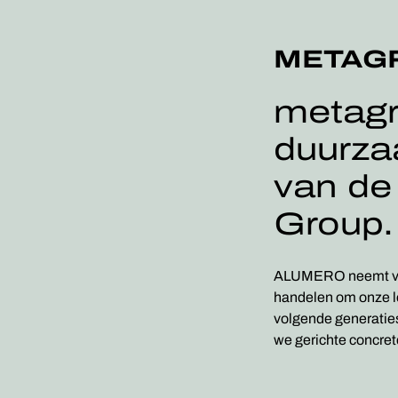
METAG
metagr
duurza
van d
Group.
ALUMERO neemt vera
handelen om onze le
volgende generati
we gerichte concre