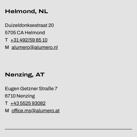
Helmond, NL
Duizeldonksestraat 20
5705 CA Helmond
T
+31 492/59 85 10
M
alumero@alumero.nl
Nenzing, AT
Eugen Getzner Straße 7
6710 Nenzing
T
+43 5525 93082
M
office.ms@alumero.at