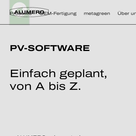
Produkte
OEM-Fertigung
metagreen
Über u
PV-SOFTWARE
Einfach geplant,
von A bis Z.