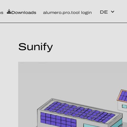
DE
ns
Downloads
alumero.pro.tool login
Sunify