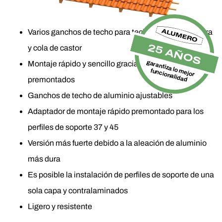
Varios ganchos de techo para techos de tejas, pizarra
25 AÑOS
y cola de castor
garantiza lo mejor
Montaje rápido y sencillo gracias a los componentes
funcionalidad
premontados
Ganchos de techo de aluminio ajustables
Adaptador de montaje rápido premontado para los
perfiles de soporte 37 y 45
Versión más fuerte debido a la aleación de aluminio
más dura
Es posible la instalación de perfiles de soporte de una
sola capa y contralaminados
Ligero y resistente