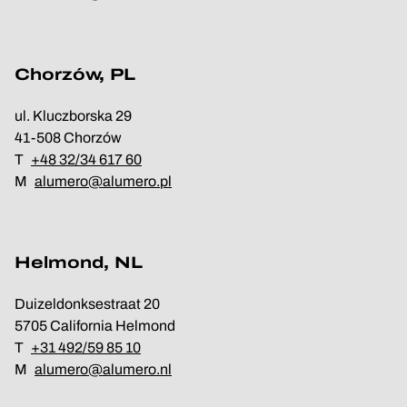
Chorzów, PL
ul. Kluczborska 29
41-508 Chorzów
T
+48 32/34 617 60
M
alumero@alumero.pl
Helmond, NL
Duizeldonksestraat 20
5705 California Helmond
T
+31 492/59 85 10
M
alumero@alumero.nl