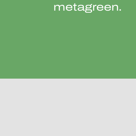
metagreen.
F