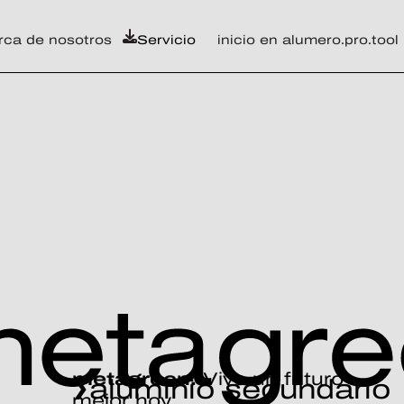
rca de nosotros
Servicio
inicio en alumero.pro.tool
metagreen.
Vive un futuro
aluminio secundario
mejor hoy.