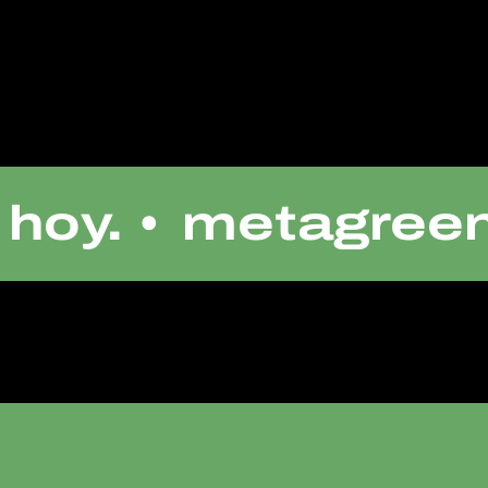
hoy. •
metagreen 