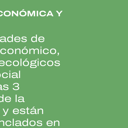
CONÓMICA Y
dades de
económico,
 ecológicos
ocial
as 3
de la
 y están
nclados en