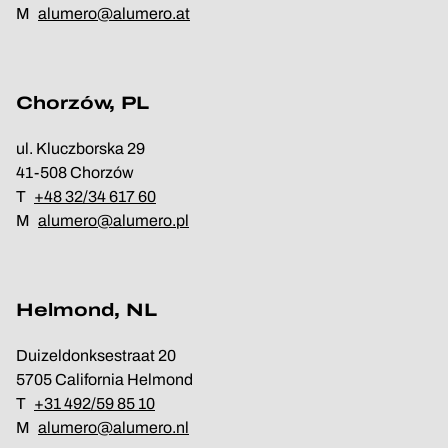
M
alumero@alumero.at
Chorzów, PL
ul. Kluczborska 29
41-508 Chorzów
T
+48 32/34 617 60
M
alumero@alumero.pl
Helmond, NL
Duizeldonksestraat 20
5705 California Helmond
T
+31 492/59 85 10
M
alumero@alumero.nl