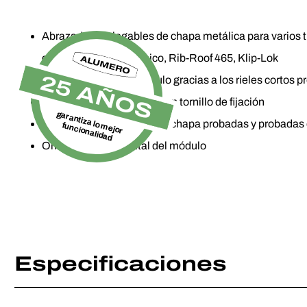
Abrazaderas plegables de chapa metálica para varios ti
costura redonda, Domico, Rib-Roof 465, Klip-Lok
25 AÑOS
Montaje rápido del módulo gracias a los rieles cortos
Fijación sin penetración con tornillo de fijación
garantiza lo mejor
Abrazaderas plegables de chapa probadas y probadas
funcionalidad
Orientación horizontal del módulo
Especificaciones