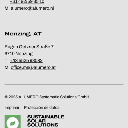
T
+31 492/59 85 10
M
alumero@alumero.nl
Nenzing, AT
Eugen Getzner Straße 7
6710 Nenzing
T
+43 5525 93082
M
office.ms@alumero.at
© 2025 ALUMERO Systematic Solutions GmbH.
Imprimir
Protección de datos