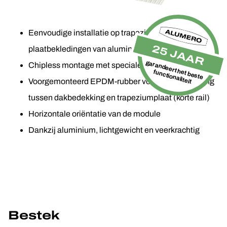
Eenvoudige installatie op trapeziumvormige
25 JAAR
plaatbekledingen van aluminium en staal
garandeert het beste
Chipless montage met speciale boorschroeven
functionaliteit
Voorgemonteerd EPDM-rubber voor extra afdichting
tussen dakbedekking en trapeziumplaat (korte rail)
Horizontale oriëntatie van de module
Dankzij aluminium, lichtgewicht en veerkrachtig
Bestek