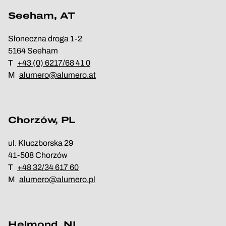
Seeham, AT
Słoneczna droga 1-2
5164 Seeham
T
+43 (0) 6217/68 41 0
M
alumero@alumero.at
Chorzów, PL
ul. Kluczborska 29
41-508 Chorzów
T
+48 32/34 617 60
M
alumero@alumero.pl
Helmond, NL