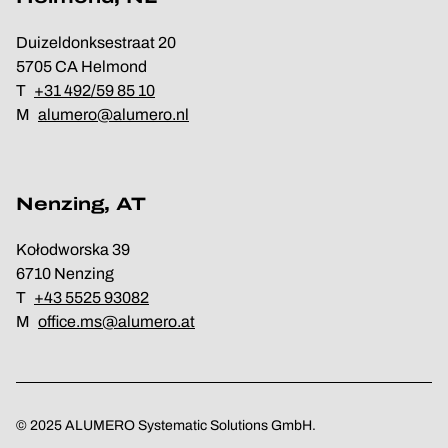
Duizeldonksestraat 20
5705 CA Helmond
T
+31 492/59 85 10
M
alumero@alumero.nl
Nenzing, AT
Kołodworska 39
6710 Nenzing
T
+43 5525 93082
M
office.ms@alumero.at
© 2025 ALUMERO Systematic Solutions GmbH.