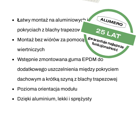
Ł
atwy montaż na aluminiowych i stalowych
25 LAT
pokryciach z blachy trapezowej
gwarantuje najlepsze
Montaż bez wiórów za pomocą specjalnych śrub
funkcjonalność
wiertniczych
Wstępnie zmontowana guma EPDM do
dodatkowego uszczelnienia między pokryciem
dachowym a krótką szyną z blachy trapezowej
Pozioma orientacja modułu
Dzięki aluminium, lekki i sprężysty