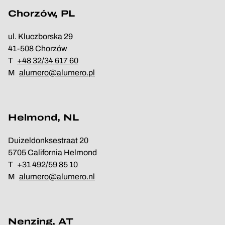
Chorzów, PL
ul. Kluczborska 29
41-508 Chorzów
T
+48 32/34 617 60
M
alumero@alumero.pl
Helmond, NL
Duizeldonksestraat 20
5705 California Helmond
T
+31 492/59 85 10
M
alumero@alumero.nl
Nenzing, AT