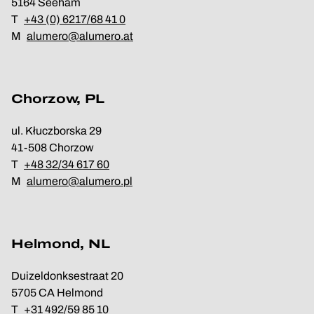
5164 Seeham
T
+43 (0) 6217/68 41 0
M
alumero@alumero.at
Chorzow, PL
ul. Kłuczborska 29
41-508 Chorzow
T
+48 32/34 617 60
M
alumero@alumero.pl
Helmond, NL
Duizeldonksestraat 20
5705 CA Helmond
T
+31 492/59 85 10