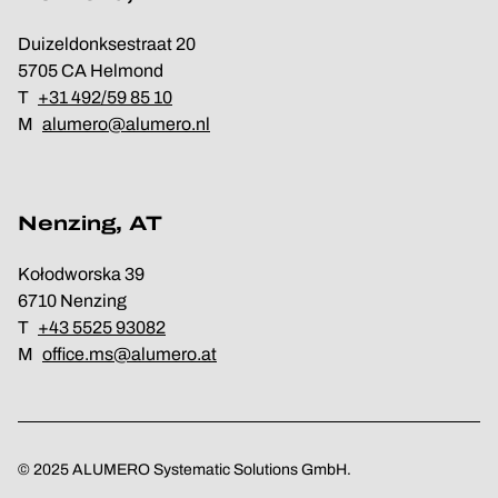
Duizeldonksestraat 20
5705 CA Helmond
T
+31 492/59 85 10
M
alumero@alumero.nl
Nenzing, AT
Kołodworska 39
6710 Nenzing
T
+43 5525 93082
M
office.ms@alumero.at
© 2025 ALUMERO Systematic Solutions GmbH.