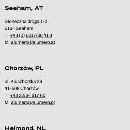
Seeham, AT
Słoneczna droga 1-2
5164 Seeham
T
+43 (0) 6217/68 41 0
M
alumero@alumero.at
Chorzów, PL
ul. Kluczborska 29
41-508 Chorzów
T
+48 32/34 617 60
M
alumero@alumero.pl
Helmond, NL