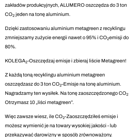
zakładów produkcyjnych, ALUMERO oszczędza do 3 ton
CO
jeden na tonę aluminium.
2
Dzięki zastosowaniu aluminium metagreen z recyklingu
zmniejszamy zużycie energii nawet o 95% i CO
emisji do
2
80%.
KOLEGA
-Oszczędzaj emisje i zbieraj liście Metagreen!
2
Z każdą toną recyklingu aluminium metagreen
oszczędzasz do 3 ton CO
-Emisje na tonę aluminium.
2
Nagradzamy ten wysiłek. Na tonę zaoszczędzonego CO
2
Otrzymasz 10 „liści metagreen”.
Więc zawsze wiesz, ile CO
-Zaoszczędziłeś emisje i
2
możesz wymienić je na towary wysokiej jakości - lub
przekazywać darowizny w sposób zrównoważony.