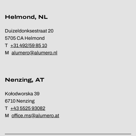
Helmond, NL
Duizeldonksestraat 20
5705 CA Helmond
T
+31 492/59 85 10
M
alumero@alumero.nl
Nenzing, AT
Kołodworska 39
6710 Nenzing
T
+43 5525 93082
M
office.ms@alumero.at