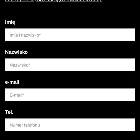
Imię
Nazwisko
e-mail
Tel.