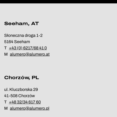
Seeham, AT
Słoneczna droga 1-2
5164 Seeham
T
+43 (0) 6217/68 41 0
M
alumero@alumero.at
Chorzów, PL
ul. Kluczborska 29
41-508 Chorzów
T
+48 32/34 617 60
M
alumero@alumero.pl