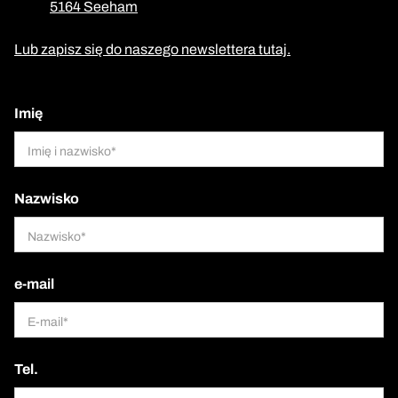
5164 Seeham
Lub zapisz się do naszego newslettera tutaj.
Imię
Nazwisko
e-mail
Tel.