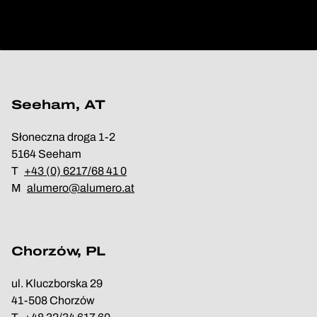
Seeham, AT
Słoneczna droga 1-2
5164 Seeham
T
+43 (0) 6217/68 41 0
M
alumero@alumero.at
Chorzów, PL
ul. Kluczborska 29
41-508 Chorzów