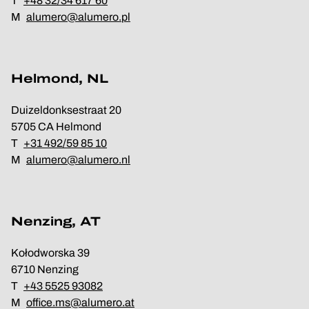
T
+48 32/34 617 60
M
alumero@alumero.pl
Helmond, NL
Duizeldonksestraat 20
5705 CA Helmond
T
+31 492/59 85 10
M
alumero@alumero.nl
Nenzing, AT
Kołodworska 39
6710 Nenzing
T
+43 5525 93082
M
office.ms@alumero.at