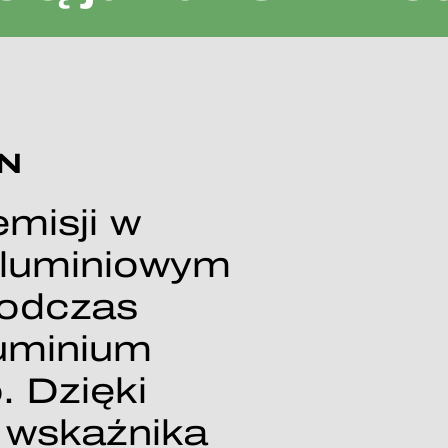
N
misji w
aluminiowym
podczas
luminium
. Dzięki
 wskaźnika