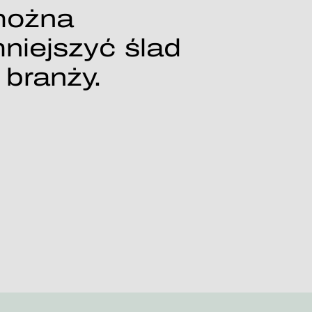
można
niejszyć ślad
 branży.