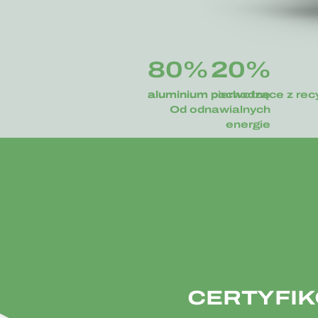
80%
20%
aluminium pochodzące z recy
aluminium pierwotne
Od odnawialnych
energie
CERTYFI