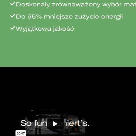
Doskonały zrównoważony wybór mat
Do 95% mniejsze zużycie energii
Wyjątkowa jakość