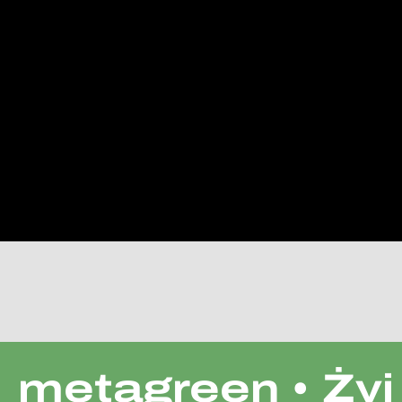
metagreen • Żyj 