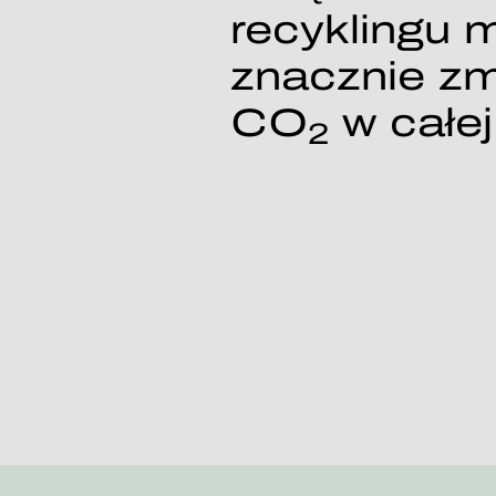
recyklingu 
znacznie zm
CO
w całej
2