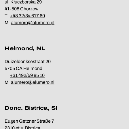
ul. Kłuczborska 29
41-508 Chorzow
T
+48 32/34 617 60
M
alumero@alumero.pl
Helmond, NL
Duizeldonksestraat 20
5705 CA Helmond
T
+31 492/59 85 10
M
alumero@alumero.nl
Donc. Bistrica, SI
Eugen Getzner Straße 7
2310 et s. Bistrica