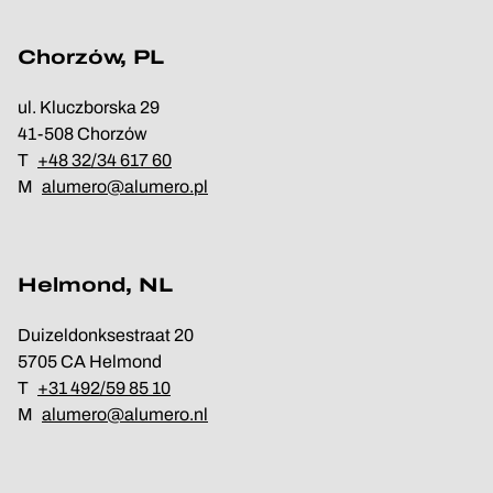
Chorzów, PL
ul. Kluczborska 29
41-508 Chorzów
T
+48 32/34 617 60
M
alumero@alumero.pl
Helmond, NL
Duizeldonksestraat 20
5705 CA Helmond
T
+31 492/59 85 10
M
alumero@alumero.nl