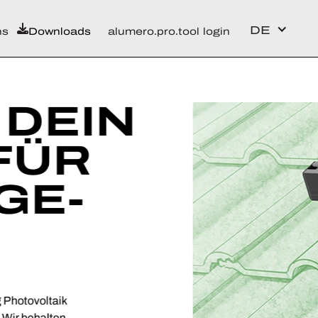
DE
ns
Downloads
alumero.pro.tool login
DEIN
FÜR
GE-
Photovoltaik
ir behalten