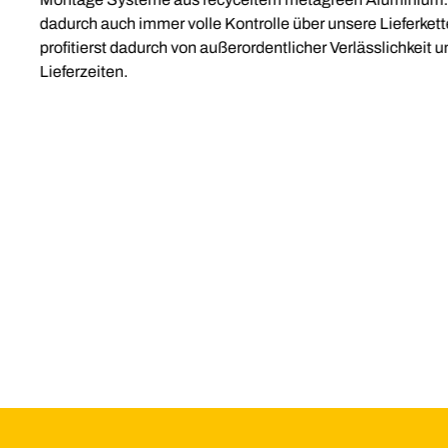
dadurch auch immer volle Kontrolle über unsere Lieferkette
profitierst dadurch von außerordentlicher Verlässlichkeit u
Lieferzeiten.
Slide 2 of 2.