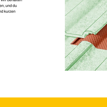
n, und du
nd kurzen