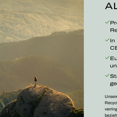
A
Pr
Re
In
CB
Eu
un
St
ge
Unsere
Recycl
verrin
bezieh