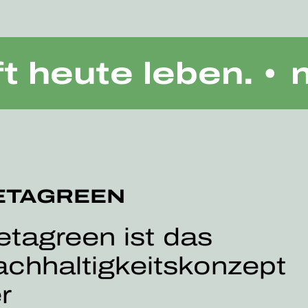
A
 heute leben. •
ETAGREEN
tagreen ist das
chhaltigkeitskonzept
r