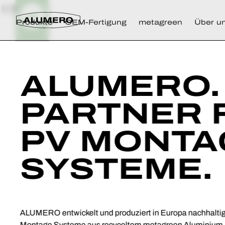
Produkte
OEM-Fertigung
metagreen
Über u
ALUMERO. 
PARTNER 
PV MONTA
SYSTEME.
ALUMERO entwickelt und produziert in Europa nachhaltig 
Montage Systeme aus recyceltem metagreen Aluminium. W