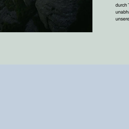
durch 
unabhä
unsere