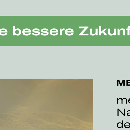
OL
e bessere Zukunft
M
me
Na
de