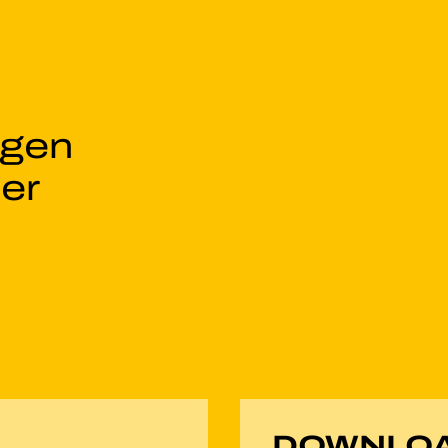
ngen
er
DOWNLO