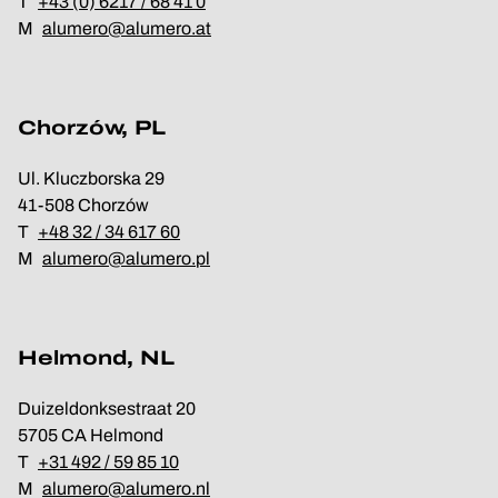
T
+43 (0) 6217 / 68 41 0
M
alumero@alumero.at
Chorzów, PL
Ul. Kluczborska 29
41-508 Chorzów
T
+48 32 / 34 617 60
M
alumero@alumero.pl
Helmond, NL
Duizeldonksestraat 20
5705 CA Helmond
T
+31 492 / 59 85 10
M
alumero@alumero.nl