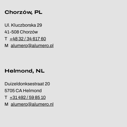
Chorzów, PL
Ul. Kluczborska 29
41-508 Chorzów
T
+48 32 / 34 617 60
M
alumero@alumero.pl
Helmond, NL
Duizeldonksestraat 20
5705 CA Helmond
T
+31 492 / 59 85 10
M
alumero@alumero.nl