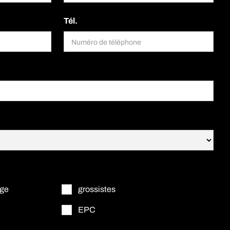
Tél.
age
grossistes
EPC