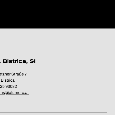
 Bistrica, SI
tzner Straße 7
 Bistrica
525 93082
e.ms@alumero.at