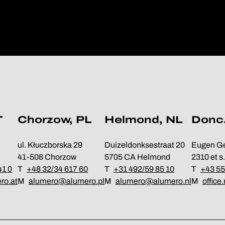
T
Chorzow, PL
Helmond, NL
Donc.
ul. Kłuczborska 29
Duizeldonksestraat 20
Eugen Ge
41-508 Chorzow
5705 CA Helmond
2310 et s.
41 0
T
+48 32/34 617 60
T
+31 492/59 85 10
T
+43 5
ro.at
M
alumero@alumero.pl
M
alumero@alumero.nl
M
offic