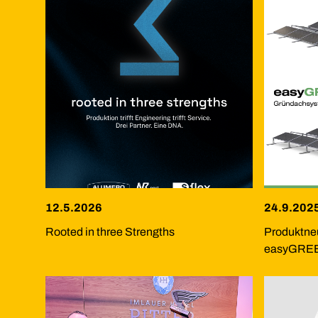
12.5.2026
24.9.202
Rooted in three Strengths
Produktne
easyGRE