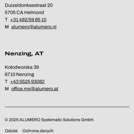
Duizeldonksestraat 20
5705 CA Helmond
T
+31 492/59 85 10
M
alumero@alumero.nl
Nenzing, AT
Kołodworska 39
6710 Nenzing
T
+43 5525 93082
M
office.ms@alumero.at
© 2025 ALUMERO Systematic Solutions GmbH.
Odcisk
Ochrona danych