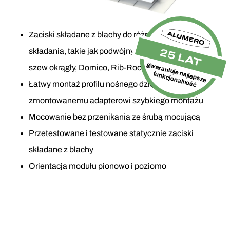
Zaciski składane z blachy do różnych rodzajów
25 LAT
składania, takie jak podwójny i kątowy szew stojący,
gwarantuje najlepsze
szew okrągły, Domico, Rib-Roof 465, Klip-Lok
funkcjonalność
Łatwy montaż profilu nośnego dzięki wstępnie
zmontowanemu adapterowi szybkiego montażu
Mocowanie bez przenikania ze śrubą mocującą
Przetestowane i testowane statycznie zaciski
składane z blachy
Orientacja modułu pionowo i poziomo