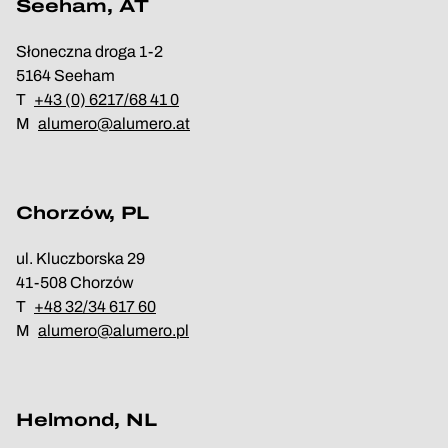
Seeham, AT
Słoneczna droga 1-2
5164 Seeham
T
+43 (0) 6217/68 41 0
M
alumero@alumero.at
Chorzów, PL
ul. Kluczborska 29
41-508 Chorzów
T
+48 32/34 617 60
M
alumero@alumero.pl
Helmond, NL