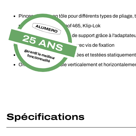
Pinces pliantes en tôle pour différents types de pliage, t
ronds, Domico, Rib-Roof 465, Klip-Lok
Montage facile du profilé de support grâce à l'adapta
25 ANS
Fixation sans pénétration avec vis de fixation
garantit le meilleur
Pinces pliantes en tôle testées et testées statiquemen
fonctionnalité
Orientation du module verticalement et horizontaleme
Spécifications