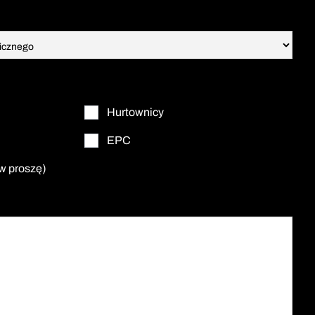
Hurtownicy
EPC
w proszę)