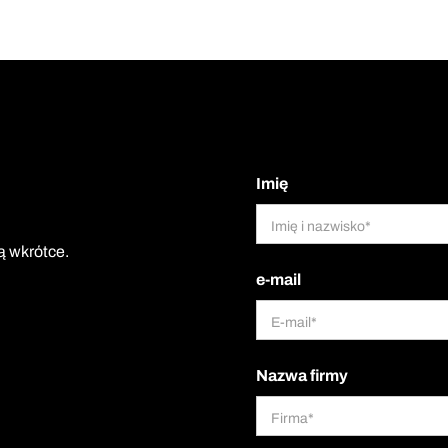
Imię
ą wkrótce.
e-mail
Nazwa firmy