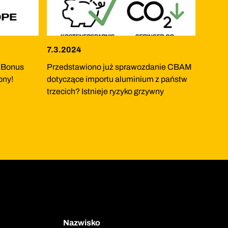
7.3.2024
: Bonus
Przedstawiono już sprawozdanie CBAM
pny!
dotyczące importu aluminium z państw
trzecich? Istnieje ryzyko grzywny
Nazwisko