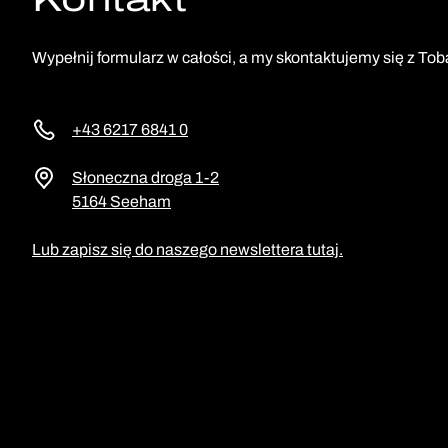
Wypełnij formularz w całości, a my skontaktujemy się z Tob
+43 6217 6841 0
Słoneczna droga 1-2
5164 Seeham
Lub zapisz się do naszego newslettera tutaj.