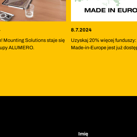
4
8.7.2024
m! Mounting Solutions staje się
Uzyskaj 20% więcej funduszy
Grupy ALUMERO.
Made-in-Europe jest już dostę
Imię