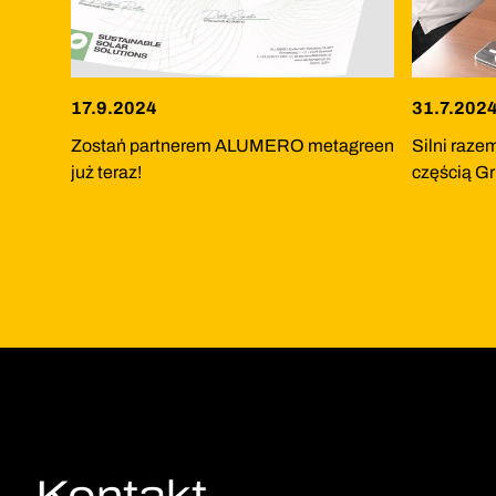
17.9.2024
31.7.202
Zostań partnerem ALUMERO metagreen
Silni raze
już teraz!
częścią 
Kontakt