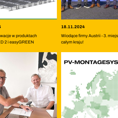
5
18.11.2024
wacje w produktach
Wiodące firmy Austrii - 3. miej
D 2 i easyGREEN
całym kraju!