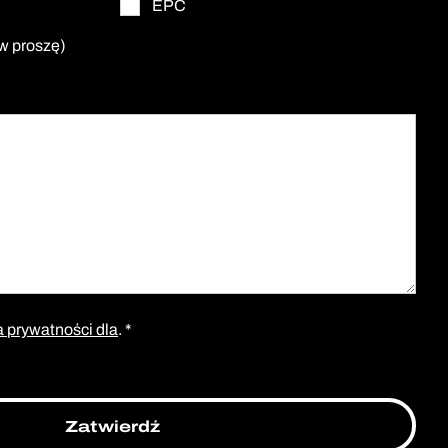
EPC
w proszę)
a prywatności dla
. *