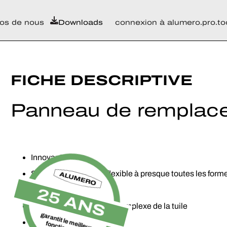
os de nous
Downloads
connexion à alumero.pro.to
FICHE DESCRIPTIVE
Panneau de remplace
Innovant
S'adapte de manière flexible à presque toutes les form
Montage facile et rapide
25 ANS
Pas besoin de découpe complexe de la tuile
garantit le meilleur
Rentable