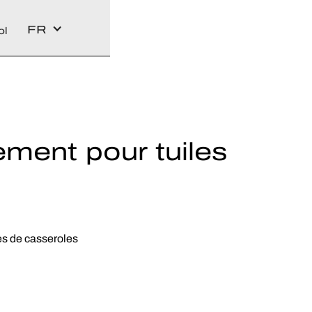
FR
ol
ment pour tuiles
es de casseroles