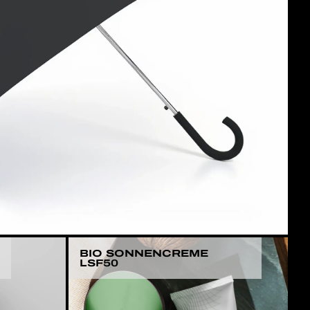
BIO SONNENCREME
LSF50