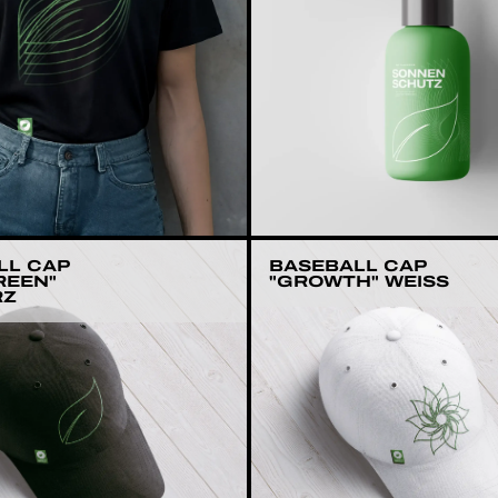
LL CAP
BASEBALL CAP
REEN"
"GROWTH" WEISS
RZ