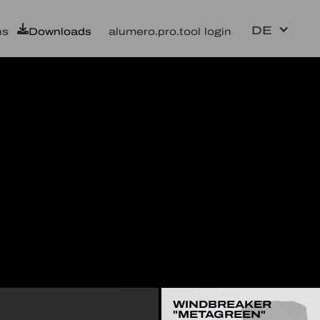
DE
ns
Downloads
alumero.pro.tool login
WINDBREAKER
"METAGREEN"