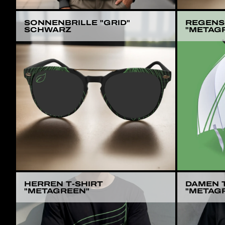
SONNENBRILLE "GRID"
REGENS
SCHWARZ
"METAGR
HERREN T-SHIRT
DAMEN T
"METAGREEN"
"METAG