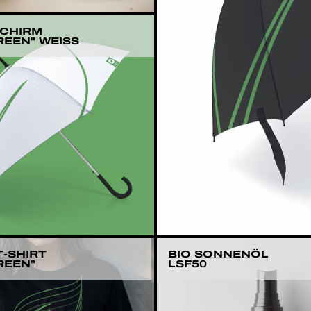
CHIRM
EEN" WEISS
-SHIRT
BIO SONNENÖL
REEN"
LSF50