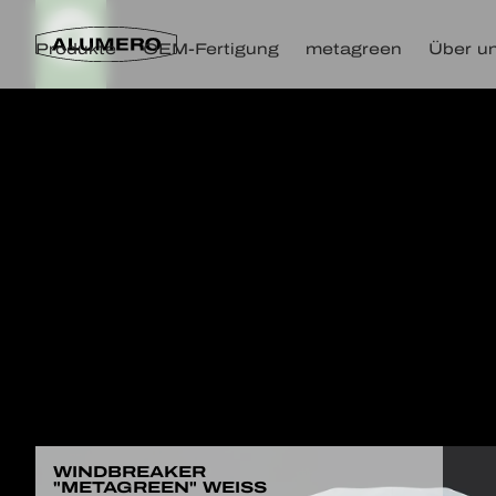
Produkte
OEM-Fertigung
metagreen
Über u
WINDBREAKER
"METAGREEN" WEISS