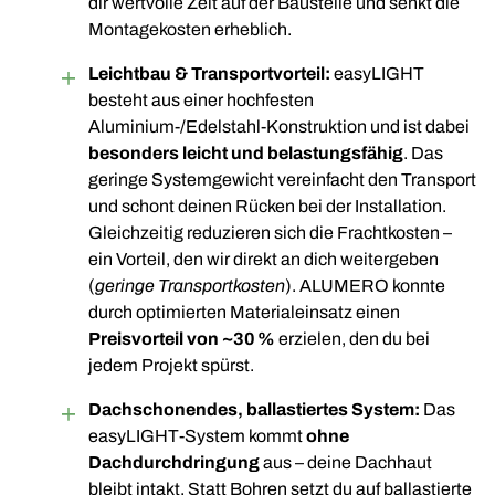
dir wertvolle Zeit auf der Baustelle und senkt die
Montagekosten erheblich.
Leichtbau & Transportvorteil:
easyLIGHT
besteht aus einer hochfesten
Aluminium-/Edelstahl-Konstruktion und ist dabei
besonders leicht und belastungsfähig
. Das
geringe Systemgewicht vereinfacht den Transport
und schont deinen Rücken bei der Installation.
Gleichzeitig reduzieren sich die Frachtkosten –
ein Vorteil, den wir direkt an dich weitergeben
(
geringe Transportkosten
). ALUMERO konnte
durch optimierten Materialeinsatz einen
Preisvorteil von ~30 %
erzielen, den du bei
jedem Projekt spürst.
Dachschonendes, ballastiertes System:
Das
easyLIGHT-System kommt
ohne
Dachdurchdringung
aus – deine Dachhaut
bleibt intakt. Statt Bohren setzt du auf ballastierte