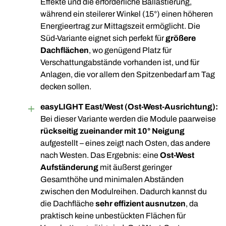
Effekte und die erforderliche Ballastierung,
während ein steilerer Winkel (15°) einen höheren
Energieertrag zur Mittagszeit ermöglicht. Die
Süd-Variante eignet sich perfekt für
größere
Dachflächen
, wo genügend Platz für
Verschattungabstände vorhanden ist, und für
Anlagen, die vor allem den Spitzenbedarf am Tag
decken sollen.
easyLIGHT East/West (Ost-West-Ausrichtung):
Bei dieser Variante werden die Module paarweise
rückseitig zueinander mit 10° Neigung
aufgestellt – eines zeigt nach Osten, das andere
nach Westen. Das Ergebnis: eine
Ost-West
Aufständerung
mit äußerst geringer
Gesamthöhe und minimalen Abständen
zwischen den Modulreihen. Dadurch kannst du
die Dachfläche
sehr effizient ausnutzen
, da
praktisch keine unbestückten Flächen für