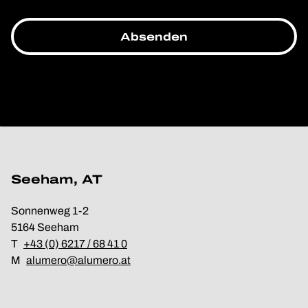
Seeham, AT
Sonnenweg 1-2
5164 Seeham
T
+43 (0) 6217 / 68 41 0
M
alumero@alumero.at