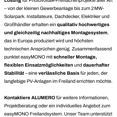
Lösung
für Photovoltaik-Freiflächenprojekte aller Art
– von der kleinen Gewerbeanlage bis zum 2 MW-
Solarpark. Installateure, Dachdecker, Elektriker und
Großhändler erhalten ein
qualitativ hochwertiges
und gleichzeitig nachhaltiges Montagesystem
,
das in Europa produziert wird und höchsten
technischen Ansprüchen genüg
. Zusammenfassend
punktet easyMONO mit
schneller Montage,
flexiblen Einsatzmöglichkeiten
und
dauerhafter
Stabilität
– eine
verlässliche Basis
für jeden, der
langlebige PV-Anlagen im Freiland errichten möchte.
Kontaktiere ALUMERO
für weitere Informationen,
Projektberatung oder ein individuelles Angebot zum
easyMONO Freilandsystem. Unser Team unterstützt