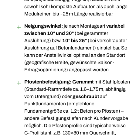
sowohl sehr kompakte Aufbauten als auch lange
Modulreihen bis ~25 m Länge realisierbar.
Neigungswinkel:
je nach Montageart
variabel
zwischen 10° und 30°
(bei gerammter
Ausführung) bzw.
10° bis 25°
(bei verschraubter
Ausführung auf Betonfundament) einstellbar
. So
kann der Anstellwinkel optimal an den Standort
(geografische Breite, gewünschte Saison-
Ertragsoptimierung) angepasst werden.
Pfostenbefestigung:
Gerammt
mit Stahlpfosten
(Standard-Rammtiefe ca. 1,6–1,75 m, abhängig
vom Untergrund) oder
geschraubt
auf
Punktfundamenten (empfohlene
Fundamentgröße ca. 1,2 t Beton pro Pfosten) –
andere Befestigungstiefen nach Kundenvorgabe
möglich
. Die Pfostenprofile sind typischerweise
C-Profilstahl, z.B. 130×80 mm Querschnitt,