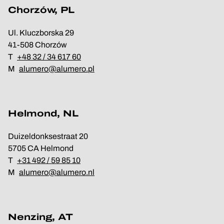
Chorzów, PL
Ul. Kluczborska 29
41-508 Chorzów
T
+48 32 / 34 617 60
M
alumero@alumero.pl
Helmond, NL
Duizeldonksestraat 20
5705 CA Helmond
T
+31 492 / 59 85 10
M
alumero@alumero.nl
Nenzing, AT